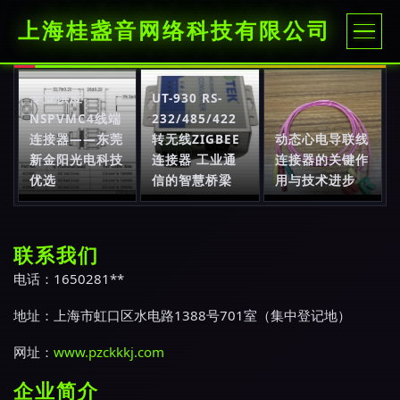
上海桂盏音网络科技有限公司
专业供应
UT-930 RS-
NSPVMC4线端
232/485/422
连接器——东莞
转无线ZIGBEE
动态心电导联线
新金阳光电科技
连接器 工业通
连接器的关键作
优选
信的智慧桥梁
用与技术进步
联系我们
电话：1650281**
地址：上海市虹口区水电路1388号701室（集中登记地）
网址：
www.pzckkkj.com
企业简介