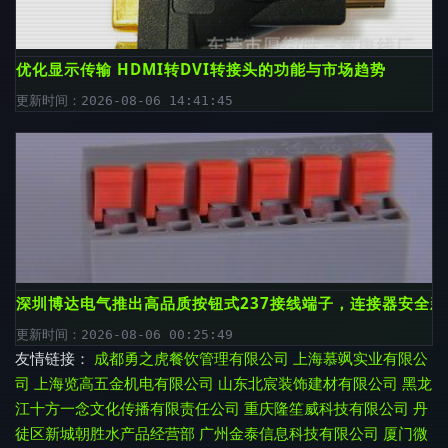
优化显示传输 HDMI转DVI转接头的功能与市场趋势
更新时间：2026-08-06 14:41:45
深圳博达电气推出高品质按钮式237接线端子，连接器安全新
更新时间：2026-08-06 00:25:49
友情链接：
成都勇之虎餐饮管理有限公司
上海慕飒实业有限公
司
上海览高五金机电有限公司
山东北宸装饰建材有限公司
黑龙
江十方一念文化传播有限责任公司
重庆隆笙威科技有限公司
丹
徒区新城朝胜水产品经营部
广州金泰信息科技有限公司
厦门微