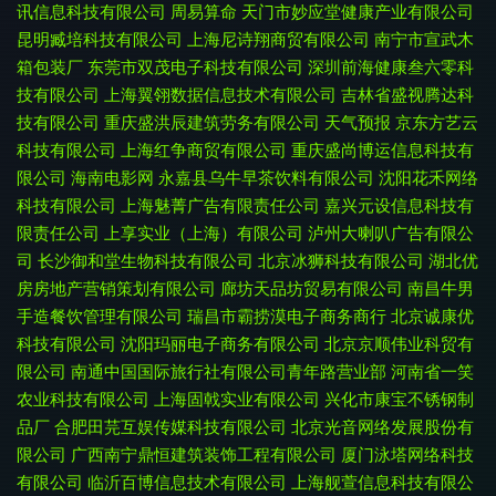
讯信息科技有限公司
周易算命
天门市妙应堂健康产业有限公司
昆明臧培科技有限公司
上海尼诗翔商贸有限公司
南宁市宣武木
箱包装厂
东莞市双茂电子科技有限公司
深圳前海健康叁六零科
技有限公司
上海翼翎数据信息技术有限公司
吉林省盛视腾达科
技有限公司
重庆盛洪辰建筑劳务有限公司
天气预报
京东方艺云
科技有限公司
上海红争商贸有限公司
重庆盛尚博运信息科技有
限公司
海南电影网
永嘉县乌牛早茶饮料有限公司
沈阳花禾网络
科技有限公司
上海魅菁广告有限责任公司
嘉兴元设信息科技有
限责任公司
上享实业（上海）有限公司
泸州大喇叭广告有限公
司
长沙御和堂生物科技有限公司
北京冰狮科技有限公司
湖北优
房房地产营销策划有限公司
廊坊天品坊贸易有限公司
南昌牛男
手造餐饮管理有限公司
瑞昌市霸捞漠电子商务商行
北京诚康优
科技有限公司
沈阳玛丽电子商务有限公司
北京京顺伟业科贸有
限公司
南通中国国际旅行社有限公司青年路营业部
河南省一笑
农业科技有限公司
上海固戟实业有限公司
兴化市康宝不锈钢制
品厂
合肥田芫互娱传媒科技有限公司
北京光音网络发展股份有
限公司
广西南宁鼎恒建筑装饰工程有限公司
厦门泳塔网络科技
有限公司
临沂百博信息技术有限公司
上海舰萱信息科技有限公